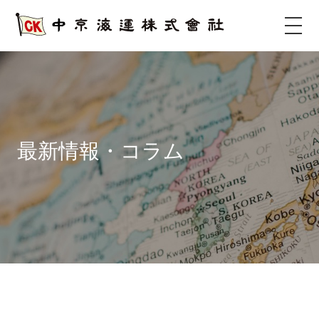
サ
イ
ト
タ
イ
ト
ル
最新情報・コラム
サ
イ
ト
メ
ニ
ュ
ー
を
開
く