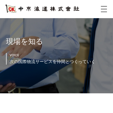
サ
イ
ト
タ
イ
現場を知る
ト
ル
VOICE
サ
次の国際物流サービスを仲間とつくっていく
イ
ト
メ
ニ
ュ
ー
を
開
く