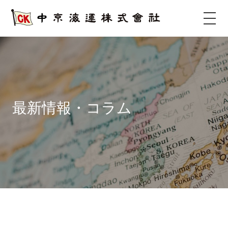
サ
イ
ト
タ
イ
ト
ル
最新情報・コラム
サ
イ
ト
メ
ニ
ュ
ー
を
開
く