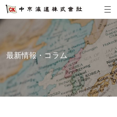
サ
イ
ト
タ
イ
ト
ル
最新情報・コラム
サ
イ
ト
メ
ニ
ュ
ー
を
開
く