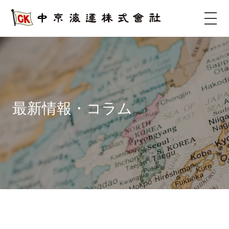
サ
イ
ト
タ
イ
ト
ル
最新情報・コラム
サ
イ
ト
メ
ニ
ュ
ー
を
開
く